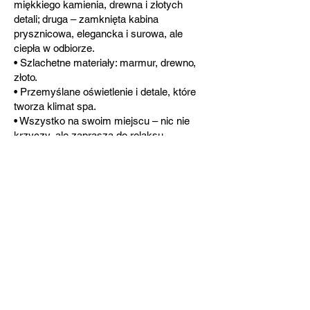
miękkiego kamienia, drewna i złotych
detali; druga – zamknięta kabina
prysznicowa, elegancka i surowa, ale
ciepła w odbiorze.
• Szlachetne materiały: marmur, drewno,
złoto.
• Przemyślane oświetlenie i detale, które
tworza klimat spa.
• Wszystko na swoim miejscu – nic nie
krzyczy, ale zaprasza do relaksu.
Łazienki są jak biżuteria tego apartamentu.
Każda z nich zaskakuje różnicą,
zachowując harmonijny styl.
Dlaczego ten apartament to opowieść o
odwadze i elegancji?
• Połączenie klasyki i nowoczesności bez
kompromisów.
• Przemyślany concierge design, który
zapewnia gotowość do zamieszkania.
• Użycie najwyższej klasy materiałów i