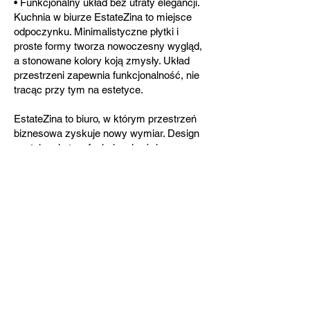
• Funkcjonalny układ bez utraty elegancji.
Kuchnia w biurze EstateZina to miejsce
odpoczynku. Minimalistyczne płytki i
proste formy tworza nowoczesny wygląd,
a stonowane kolory koją zmysły. Układ
przestrzeni zapewnia funkcjonalność, nie
tracąc przy tym na estetyce.
EstateZina to biuro, w którym przestrzeń
biznesowa zyskuje nowy wymiar. Design
spotyka się tu z funkcjonalnością, a
naturalny prestiż wspiera rozwój Twojej
marki. Jeśli szukasz biura, które
odzwierciedli Twoją tożsamość –
skontaktuj się z nami.
Dołącz do klubu
zadowolonych klientów!